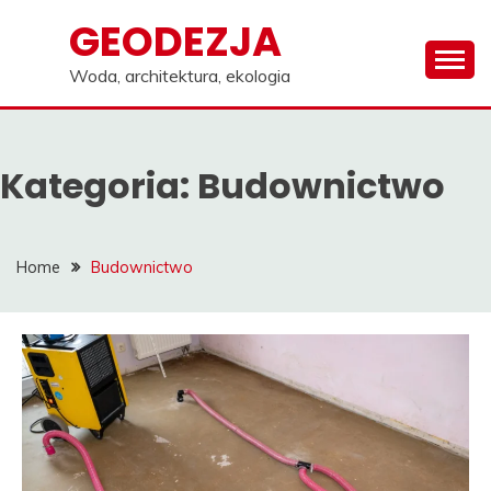
Skip
GEODEZJA
to
content
Woda, architektura, ekologia
Kategoria:
Budownictwo
Home
Budownictwo