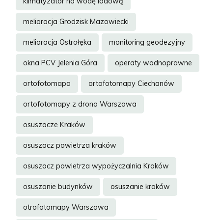
klimatyzator na wodę lodową
melioracja Grodzisk Mazowiecki
melioracja Ostrołęka
monitoring geodezyjny
okna PCV Jelenia Góra
operaty wodnoprawne
ortofotomapa
ortofotomapy Ciechanów
ortofotomapy z drona Warszawa
osuszacze Kraków
osuszacz powietrza kraków
osuszacz powietrza wypożyczalnia Kraków
osuszanie budynków
osuszanie kraków
otrofotomapy Warszawa